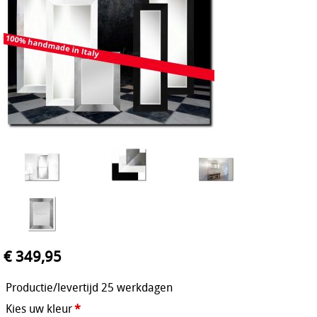
Spiegel ophang service
Sale !
Spiegel voor winkel
Restauratie
Spiegel ophangen
Passpiegel inspiratie
Spiegel glas vervangen
Spiegel in badkamer
Retourneren en Ruilen
Grote spiegel ideeën
Zakelijk & Referenties
Spiegel in slaapkamer
Veelgestelde vragen
Schouwspiegels
Algemene Voorwaarden
Spiegels in woonkamer
Nieuws/Media
Moderne Spiegels
Spiegels in hal
€ 349,95
Spiegels klassiek
Productie/levertijd 25 werkdagen
Kies uw kleur
*
Spiegels in kapsalon