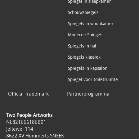
Spiegel in slaapkamer
Schouwspiegels
Spiegels in woonkamer
Moderne Spiegels
Spiegels in hal
Spiegels klassiek
Spiegels in kapsalon
Spiegel voor toiletruimte
Official Trademark
Partnerprogramma
Two People Artworks
NL821666186B01
Jeltewei 114
8622 XV Hommerts SNEEK