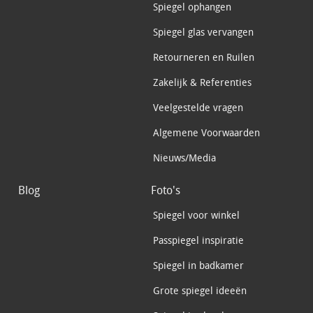
Spiegel ophangen
Spiegel glas vervangen
Retourneren en Ruilen
Zakelijk & Referenties
Veelgestelde vragen
Algemene Voorwaarden
Nieuws/Media
Blog
Foto's
Spiegel voor winkel
Passpiegel inspiratie
Spiegel in badkamer
Grote spiegel ideeën