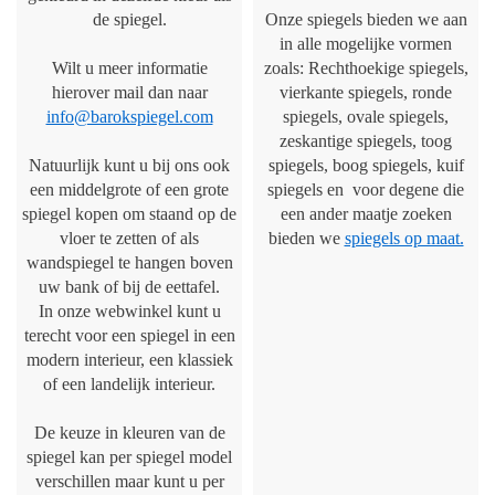
de spiegel.
Onze spiegels bieden we aan
in alle mogelijke vormen
Wilt u meer informatie
zoals: Rechthoekige spiegels,
hierover mail dan naar
vierkante spiegels, ronde
info@barokspiegel.com
spiegels, ovale spiegels,
zeskantige spiegels, toog
Natuurlijk kunt u bij ons ook
spiegels, boog spiegels, kuif
een middelgrote of een grote
spiegels en voor degene die
spiegel kopen om staand op de
een ander maatje zoeken
vloer te zetten of als
bieden we
spiegels op maat.
wandspiegel te hangen boven
uw bank of bij de eettafel.
In onze webwinkel kunt u
terecht voor een spiegel in een
modern interieur, een klassiek
of een landelijk interieur.
De keuze in kleuren van de
spiegel kan per spiegel model
verschillen maar kunt u per