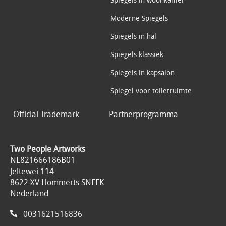
Moderne Spiegels
Spiegels in hal
Spiegels klassiek
Spiegels in kapsalon
Spiegel voor toiletruimte
Official Trademark
Partnerprogramma
Two People Artworks
NL821666186B01
Jeltewei 114
8622 XV Hommerts SNEEK
Nederland
0031621516836