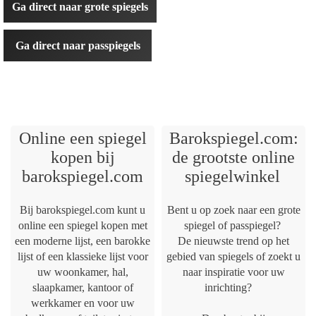
Ga direct naar grote spiegels
Spiegel voor toiletruimte
Ga direct naar passpiegels
Online een spiegel
Barokspiegel.com:
kopen bij
de grootste online
barokspiegel.com
spiegelwinkel
Bij barokspiegel.com kunt u
Bent u op zoek naar een grote
online een spiegel kopen met
spiegel of passpiegel?
een moderne lijst, een barokke
De nieuwste trend op het
lijst of een klassieke lijst voor
gebied van spiegels of zoekt u
uw woonkamer, hal,
naar inspiratie voor uw
slaapkamer, kantoor of
inrichting?
werkkamer en voor uw