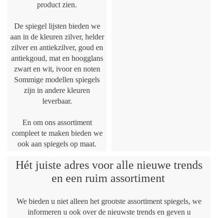
product zien.
De spiegel lijsten bieden we
aan in de kleuren zilver, helder
zilver en antiekzilver, goud en
antiekgoud, mat en hoogglans
zwart en wit, ivoor en noten
Sommige modellen spiegels
zijn in andere kleuren
leverbaar.
En om ons assortiment
compleet te maken bieden we
ook aan spiegels op maat.
Hét juiste adres voor alle nieuwe trends
en een ruim assortiment
We bieden u niet alleen het grootste assortiment spiegels, we
informeren u ook over de nieuwste trends en geven u