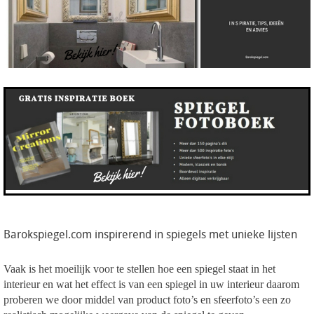
Barokspiegel.com inspirerend in spiegels met unieke lijsten
Vaak is het moeilijk voor te stellen hoe een spiegel staat in het
interieur en wat het effect is van een spiegel in uw interieur daarom
proberen we door middel van product foto’s en sfeerfoto’s een zo