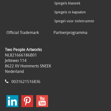
Spiegels klassiek
Spiegels in kapsalon
Spiegel voor toiletruimte
Official Trademark
Partnerprogramma
Two People Artworks
NL821666186B01
Jeltewei 114
8622 XV Hommerts SNEEK
Nederland
0031621516836