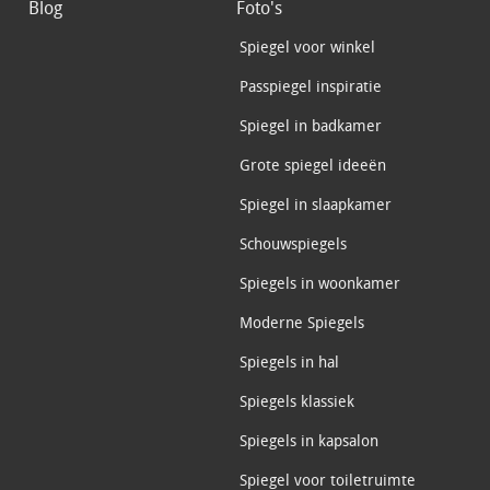
Blog
Foto's
Spiegel voor winkel
Passpiegel inspiratie
Spiegel in badkamer
Grote spiegel ideeën
Spiegel in slaapkamer
Schouwspiegels
Spiegels in woonkamer
Moderne Spiegels
Spiegels in hal
Spiegels klassiek
Spiegels in kapsalon
Spiegel voor toiletruimte