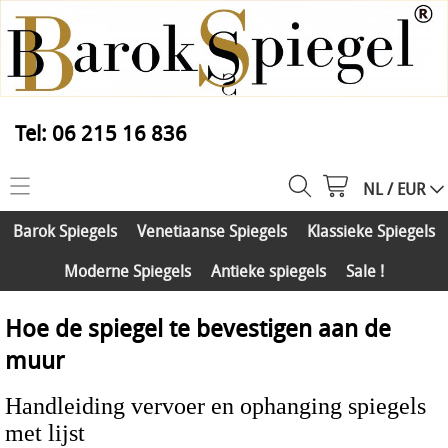
Tel: 06 215 16 836
NL / EUR
Home
Barok Spiegels
Venetiaanse Spiegels
Klassieke Spiegels
Spiegel collectie
Moderne Spiegels
Antieke spiegels
Sale !
Barok Spiegels
Info-Klantenservice
Hoe de spiegel te bevestigen aan de
Venetiaanse Spiegels
Contact
muur
Klassieke Spiegels
Spiegel Stylist
Blog
Handleiding vervoer en ophanging spiegels
Moderne Spiegels
Bezorging
met lijst
Foto's
Antieke spiegels