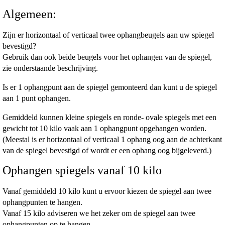
Spiegel ophang service
Algemeen:
Sale !
Spiegel voor winkel
Restauratie
Spiegel ophangen
Zijn er horizontaal of verticaal twee ophangbeugels aan uw spiegel
Passpiegel inspiratie
bevestigd?
Spiegel glas vervangen
Gebruik dan ook beide beugels voor het ophangen van de spiegel,
Spiegel in badkamer
Retourneren en Ruilen
zie onderstaande beschrijving.
Grote spiegel ideeën
Is er 1 ophangpunt aan de spiegel gemonteerd dan kunt u de spiegel
Zakelijk & Referenties
Spiegel in slaapkamer
aan 1 punt ophangen.
Veelgestelde vragen
Gemiddeld kunnen kleine spiegels en ronde- ovale spiegels met een
Schouwspiegels
Algemene Voorwaarden
gewicht tot 10 kilo vaak aan 1 ophangpunt opgehangen worden.
Spiegels in woonkamer
(Meestal is er horizontaal of verticaal
1 ophang oog aan de achterkant
Nieuws/Media
van de spiegel bevestigd of wordt er een ophang oog bijgeleverd.)
Moderne Spiegels
Ophangen spiegels vanaf 10 kilo
Spiegels in hal
Vanaf gemiddeld 10 kilo kunt u ervoor kiezen de spiegel aan twee
Spiegels klassiek
ophangpunten te hangen.
Vanaf 15 kilo adviseren we het zeker om de spiegel aan twee
Spiegels in kapsalon
ophangpunten op te hangen.