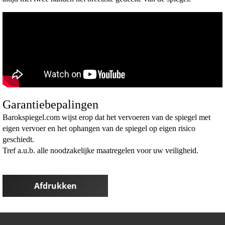
Garantiebepalingen
Barokspiegel.com wijst erop dat het vervoeren van de spiegel met
eigen vervoer en het ophangen van de spiegel op eigen risico
geschiedt.
Tref a.u.b. alle noodzakelijke maatregelen voor uw veiligheid.
Afdrukken