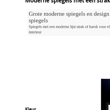
Moderne spiegels met een strak
Grote moderne spiegels en design
spiegels
Spiegels met een moderne lijst strak of barok voor e
interieur
Kleur