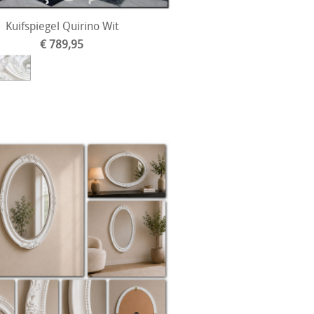
Kuifspiegel Quirino Wit
€ 789,95