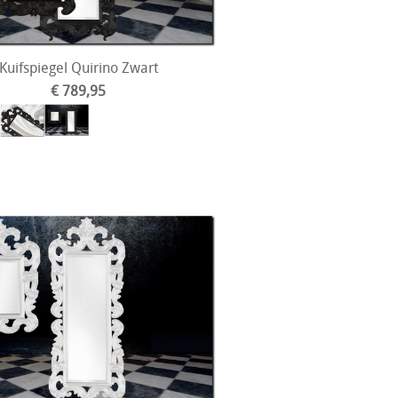
Kuifspiegel Quirino Zwart
€ 789,95