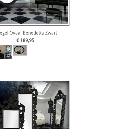
iegel Ovaal Benedetta Zwart
€ 189,95