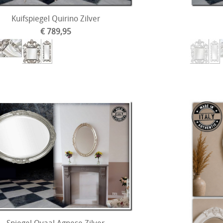
Kuifspiegel Quirino Zilver
€ 789,95