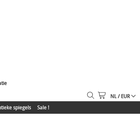
tie
NL / EUR
tieke spiegels
Sale !