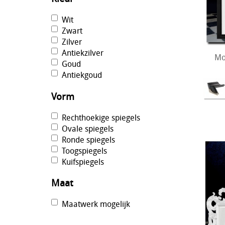
Wit
Zwart
Zilver
Antiekzilver
Mo
Goud
Antiekgoud
Vorm
Rechthoekige spiegels
Ovale spiegels
Ronde spiegels
Toogspiegels
Kuifspiegels
Maat
Maatwerk mogelijk