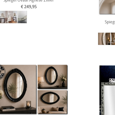
Spiegel Ovaal Agnese Zilver
€ 249,95
Spieg