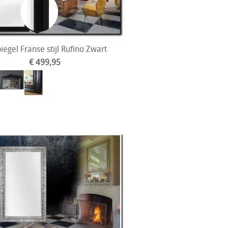
piegel Franse stijl Rufino Zwart
€ 499,95