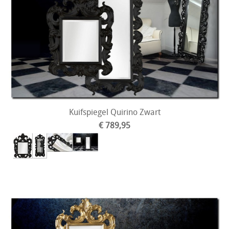
Kuifspiegel Quirino Zwart
€ 789,95