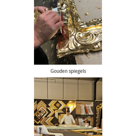
Gouden spiegels