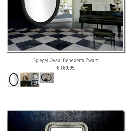
Spiegel Ovaal Benedetta Zwart
€ 189,95