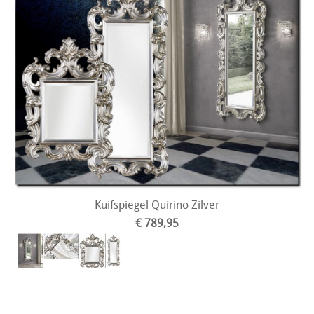
Kuifspiegel Quirino Zilver
€ 789,95