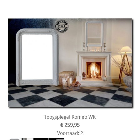
Toogspiegel Romeo Wit
€ 259,95
Voorraad: 2