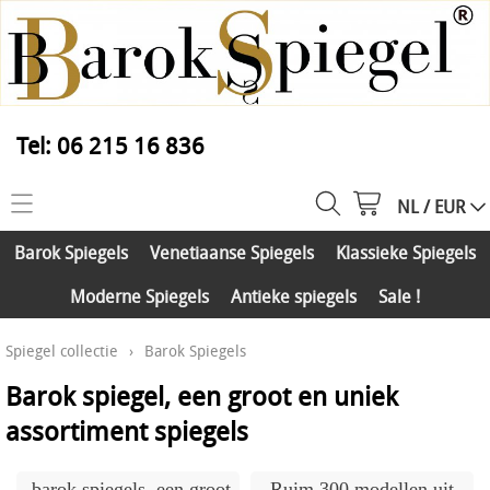
Tel: 06 215 16 836
NL / EUR
Home
Barok Spiegels
Venetiaanse Spiegels
Klassieke Spiegels
Spiegel collectie
Moderne Spiegels
Antieke spiegels
Sale !
Barok Spiegels
Info-Klantenservice
Spiegel collectie
›
Barok Spiegels
Venetiaanse Spiegels
Contact
Barok spiegel, een groot en uniek
Klassieke Spiegels
Spiegel Stylist
assortiment spiegels
Blog
Moderne Spiegels
Bezorging
Foto's
Antieke spiegels
barok spiegels, een groot
Ruim 300 modellen uit