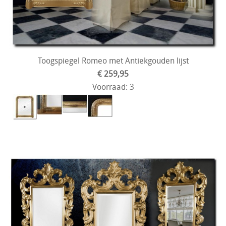
Toogspiegel Romeo met Antiekgouden lijst
€ 259,95
Voorraad: 3