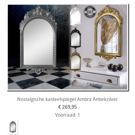
Nostalgische kasteelspiegel Ambra Antiekzilver
€ 269,95
Voorraad: 1