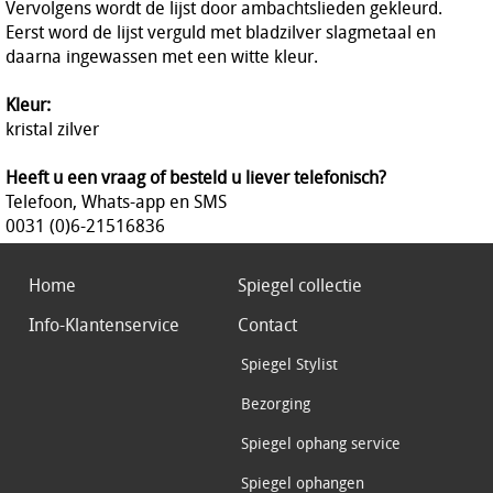
Vervolgens wordt de lijst door ambachtslieden gekleurd.
Eerst word de lijst verguld met bladzilver slagmetaal en
daarna ingewassen met een witte kleur.
Kleur:
kristal zilver
Heeft u een vraag of besteld u liever telefonisch?
Telefoon, Whats-app en SMS
0031 (0)6-21516836
Home
Spiegel collectie
Info-Klantenservice
Contact
Spiegel Stylist
Bezorging
Spiegel ophang service
Spiegel ophangen