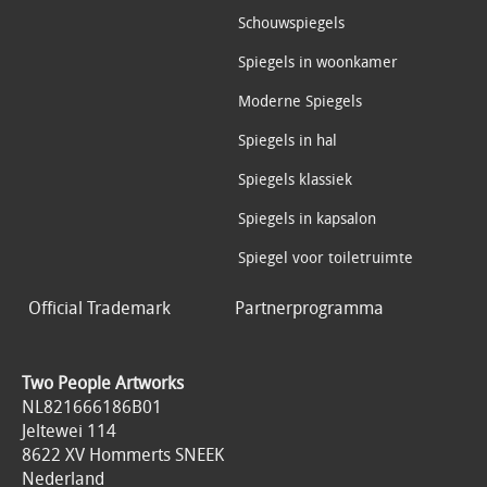
Schouwspiegels
Spiegels in woonkamer
Moderne Spiegels
Spiegels in hal
Spiegels klassiek
Spiegels in kapsalon
Spiegel voor toiletruimte
Official Trademark
Partnerprogramma
Two People Artworks
NL821666186B01
Jeltewei 114
8622 XV Hommerts SNEEK
Nederland