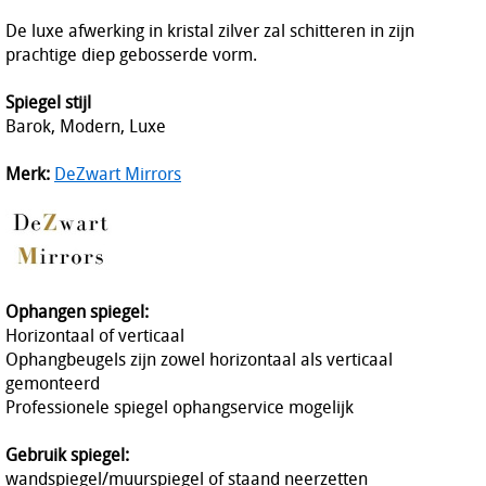
De luxe afwerking in kristal zilver zal schitteren in zijn
prachtige diep gebosserde vorm.
Spiegel stijl
Barok, Modern, Luxe
Merk:
DeZwart Mirrors
Ophangen spiegel:
Horizontaal of verticaal
Ophangbeugels zijn zowel horizontaal als verticaal
gemonteerd
Professionele spiegel ophangservice mogelijk
Gebruik spiegel:
wandspiegel/muurspiegel of staand neerzetten