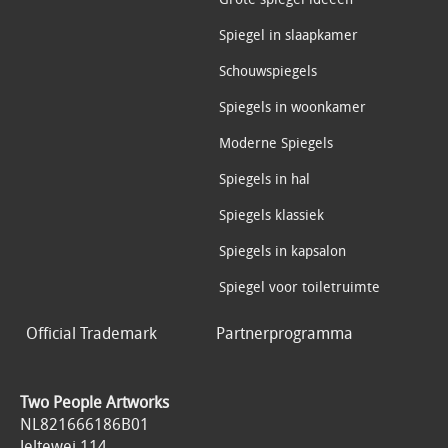
Spiegel in slaapkamer
Schouwspiegels
Spiegels in woonkamer
Moderne Spiegels
Spiegels in hal
Spiegels klassiek
Spiegels in kapsalon
Spiegel voor toiletruimte
Official Trademark
Partnerprogramma
Two People Artworks
NL821666186B01
Jeltewei 114