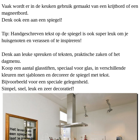
Vaak wordt er in de keuken gebruik gemaakt van een krijtbord of een
magneetbord.
Denk ook een aan een spiegel!
Tip: Handgeschreven tekst op de spiegel is ook super leuk om je
huisgenoten en verassen of te inspireren!
Denk aan leuke spreuken of teksten, praktische zaken of het
dagmenu.
Koop een aantal glasstiften, speciaal voor glas, in verschillende
kleuren met sjablonen en decoreer de spiegel met tekst.
Bijvoorbeeld voor een speciale gelegenheid.
Simpel, snel, leuk en zeer decoratief!