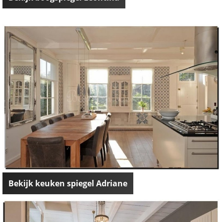
Bekijk keuken spiegel Adriane