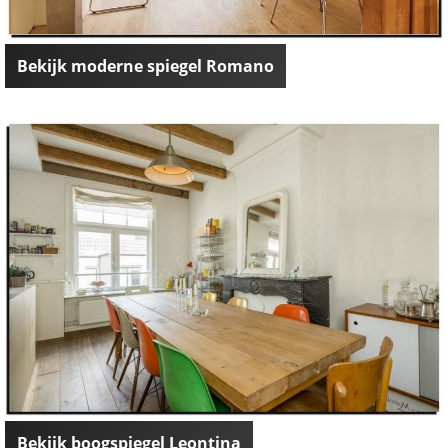
Bekijk moderne spiegel Romano
Bekijk boogspiegel Leontina