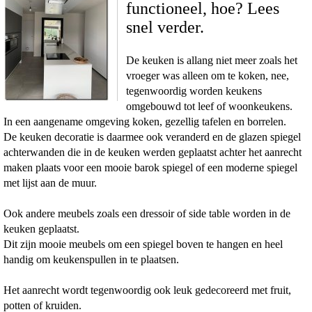
functioneel, hoe? Lees
Spiegel ophang service
Sale !
Spiegel voor winkel
snel verder.
Restauratie
Spiegel ophangen
Passpiegel inspiratie
De keuken is allang niet meer zoals het
Spiegel glas vervangen
vroeger was alleen om te koken, nee,
Spiegel in badkamer
tegenwoordig worden keukens
Retourneren en Ruilen
omgebouwd tot leef of woonkeukens.
Grote spiegel ideeën
Zakelijk & Referenties
In een aangename omgeving koken, gezellig tafelen en borrelen.
Spiegel in slaapkamer
De keuken decoratie is daarmee ook veranderd en de glazen spiegel
Veelgestelde vragen
achterwanden die in de keuken werden geplaatst achter het aanrecht
Schouwspiegels
maken plaats voor een mooie barok spiegel of een moderne spiegel
Algemene Voorwaarden
met lijst aan de muur.
Spiegels in woonkamer
Nieuws/Media
Ook andere meubels zoals een dressoir of side table worden in de
Moderne Spiegels
keuken geplaatst.
Dit zijn mooie meubels om een spiegel boven te hangen en heel
Spiegels in hal
handig om keukenspullen in te plaatsen.
Spiegels klassiek
Het aanrecht wordt tegenwoordig ook leuk gedecoreerd met fruit,
Spiegels in kapsalon
potten of kruiden.