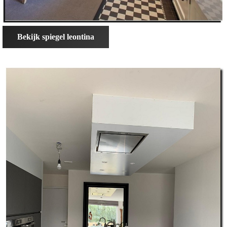
Bekijk spiegel leontina