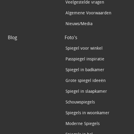
Veelgestelde vragen
Algemene Voorwaarden
Nieuws/Media
Blog
Foto's
Spiegel voor winkel
Passpiegel inspiratie
Spiegel in badkamer
Grote spiegel ideeën
Spiegel in slaapkamer
Schouwspiegels
Spiegels in woonkamer
Moderne Spiegels