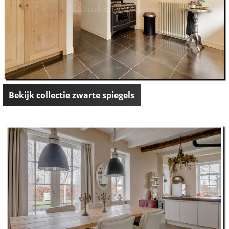
Bekijk collectie zwarte spiegels