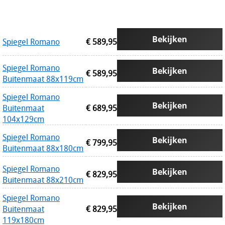
Bekijken
Spiegel Romano
€ 589,95
Spiegel Romano
Bekijken
€ 589,95
Buitenmaat 88x119cm
Spiegel Romano
Bekijken
Buitenmaat
€ 689,95
104x129cm
Spiegel Romano
Bekijken
€ 799,95
Buitenmaat 88x180cm
Spiegel Romano
Bekijken
€ 829,95
Buitenmaat 88x210cm
Spiegel Romano
Bekijken
Buitenmaat
€ 829,95
119x180cm