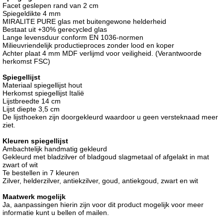
Facet geslepen rand van 2 cm
Spiegeldikte 4 mm
MIRALITE PURE glas met buitengewone helderheid
Bestaat uit +30% gerecycled glas
Lange levensduur conform EN 1036-normen
Milieuvriendelijk productieproces zonder lood en koper
Achter plaat 4 mm MDF verlijmd voor veiligheid. (Verantwoorde
herkomst FSC)
Spiegellijst
Materiaal spiegellijst hout
Herkomst spiegellijst Italië
Lijstbreedte 14 cm
Lijst diepte 3,5 cm
De lijsthoeken zijn doorgekleurd waardoor u geen versteknaad meer
ziet.
Kleuren spiegellijst
Ambachtelijk handmatig gekleurd
Gekleurd met bladzilver of bladgoud slagmetaal of afgelakt in mat
zwart of wit
Te bestellen in 7 kleuren
Zilver, helderzilver, antiekzilver, goud, antiekgoud, zwart en wit
Maatwerk mogelijk
Ja, aanpassingen hierin zijn voor dit product mogelijk voor meer
informatie kunt u bellen of mailen.