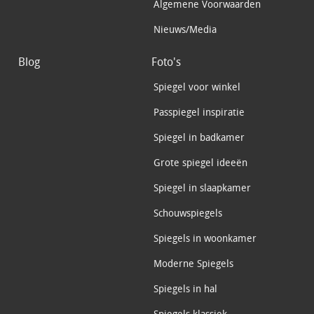
Algemene Voorwaarden
Nieuws/Media
Blog
Foto's
Spiegel voor winkel
Passpiegel inspiratie
Spiegel in badkamer
Grote spiegel ideeën
Spiegel in slaapkamer
Schouwspiegels
Spiegels in woonkamer
Moderne Spiegels
Spiegels in hal
Spiegels klassiek