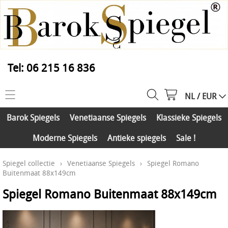
Tel: 06 215 16 836
NL / EUR
Home
Barok Spiegels
Venetiaanse Spiegels
Klassieke Spiegels
Spiegel collectie
Moderne Spiegels
Antieke spiegels
Sale !
Barok Spiegels
Info-Klantenservice
Spiegel collectie
›
Venetiaanse Spiegels
›
Spiegel Romano
Venetiaanse Spiegels
Contact
Buitenmaat 88x149cm
Klassieke Spiegels
Spiegel Romano Buitenmaat 88x149cm
Spiegel Stylist
Blog
Moderne Spiegels
Bezorging
Foto's
Antieke spiegels