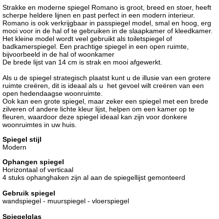
Strakke en moderne spiegel Romano is groot, breed en stoer, heeft
scherpe heldere lijnen en past perfect in een modern interieur.
Romano is ook verkrijgbaar in passpiegel model, smal en hoog, erg
mooi voor in de hal of te gebruiken in de slaapkamer of kleedkamer.
Het kleine model wordt veel gebruikt als toiletspiegel of
badkamerspiegel. Een prachtige spiegel in een open ruimte,
bijvoorbeeld in de hal of woonkamer
De brede lijst van 14 cm is strak en mooi afgewerkt.
Als u de spiegel strategisch plaatst kunt u de illusie van een grotere
ruimte creëren, dit is ideaal als u het gevoel wilt creëren van een
open hedendaagse woonruimte.
Ook kan een grote spiegel, maar zeker een spiegel met een brede
zilveren of andere lichte kleur lijst, helpen om een kamer op te
fleuren, waardoor deze spiegel ideaal kan zijn voor donkere
woonruimtes in uw huis.
Spiegel stijl
Modern
Ophangen spiegel
Horizontaal of verticaal
4 stuks ophanghaken zijn al aan de spiegellijst gemonteerd
Gebruik spiegel
wandspiegel - muurspiegel - vloerspiegel
Spiegelglas