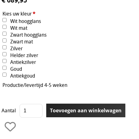
Spiegel voor toiletruimte
Kies uw kleur
*
Wit hoogglans
Wit mat
Zwart hoogglans
Zwart mat
Zilver
Helder zilver
Antiekzilver
Goud
Antiekgoud
Productie/levertijd 4-5 weken
Aantal