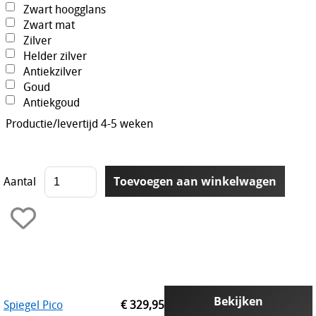
Zwart hoogglans
Spiegel voor toiletruimte
Zwart mat
Zilver
Helder zilver
Antiekzilver
Goud
Antiekgoud
Productie/levertijd 4-5 weken
Aantal
Bekijken
Spiegel Pico
€ 329,95