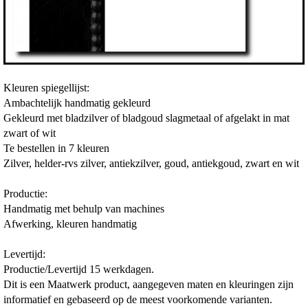
Kleuren spiegellijst:
Ambachtelijk handmatig gekleurd
Gekleurd met bladzilver of bladgoud slagmetaal of afgelakt in mat
zwart of wit
Te bestellen in 7 kleuren
Zilver, helder-rvs zilver, antiekzilver, goud, antiekgoud, zwart en wit
Productie:
Handmatig met behulp van machines
Afwerking, kleuren handmatig
Levertijd:
Productie/Levertijd 15 werkdagen.
Dit is een Maatwerk product, aangegeven maten en kleuringen zijn
informatief en gebaseerd op de meest voorkomende varianten.