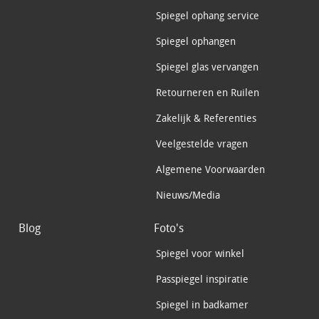
Spiegel ophang service
Spiegel ophangen
Spiegel glas vervangen
Retourneren en Ruilen
Zakelijk & Referenties
Veelgestelde vragen
Algemene Voorwaarden
Nieuws/Media
Blog
Foto's
Spiegel voor winkel
Passpiegel inspiratie
Spiegel in badkamer