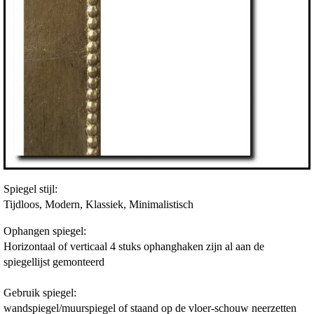
Spiegel stijl:
Tijdloos, Modern, Klassiek, Minimalistisch
Ophangen spiegel:
Horizontaal of verticaal
4 stuks ophanghaken zijn al aan de
spiegellijst gemonteerd
Gebruik spiegel:
wandspiegel/muurspiegel of staand op de vloer-schouw neerzetten