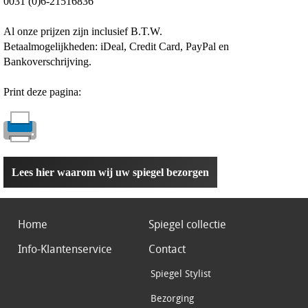
0031 (0)6-21516836
Al onze prijzen zijn inclusief B.T.W.
Betaalmogelijkheden: iDeal, Credit Card, PayPal en
Bankoverschrijving.
Print deze pagina:
Lees hier waarom wij uw spiegel bezorgen
Home
Spiegel collectie
Info-Klantenservice
Contact
Spiegel Stylist
Bezorging