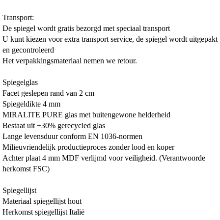
Transport:
De spiegel wordt gratis bezorgd met speciaal transport
U kunt kiezen voor extra transport service, de spiegel wordt uitgepakt
en gecontroleerd
Het verpakkingsmateriaal nemen we retour.
Spiegelglas
Facet geslepen rand van 2 cm
Spiegeldikte 4 mm
MIRALITE PURE glas met buitengewone helderheid
Bestaat uit +30% gerecycled glas
Lange levensduur conform EN 1036-normen
Milieuvriendelijk productieproces zonder lood en koper
Achter plaat 4 mm MDF verlijmd voor veiligheid. (Verantwoorde
herkomst FSC)
Spiegellijst
Materiaal spiegellijst hout
Herkomst spiegellijst Italië