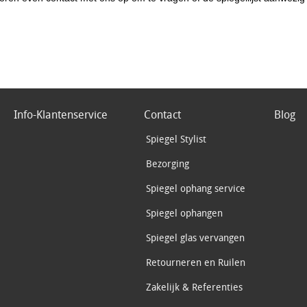
Info-Klantenservice
Contact
Blog
Spiegel Stylist
Bezorging
Spiegel ophang service
Spiegel ophangen
Spiegel glas vervangen
Retourneren en Ruilen
Zakelijk & Referenties