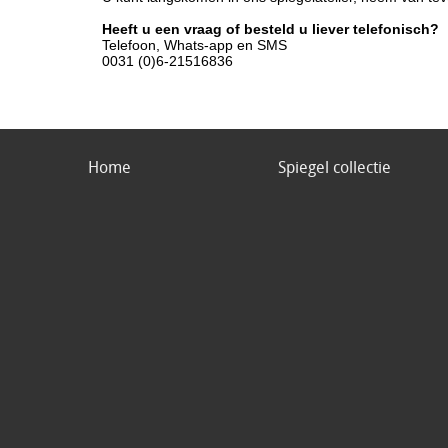
Heeft u een vraag of besteld u liever telefonisch?
Telefoon, Whats-app en SMS
0031 (0)6-21516836
Home
Spiegel collectie