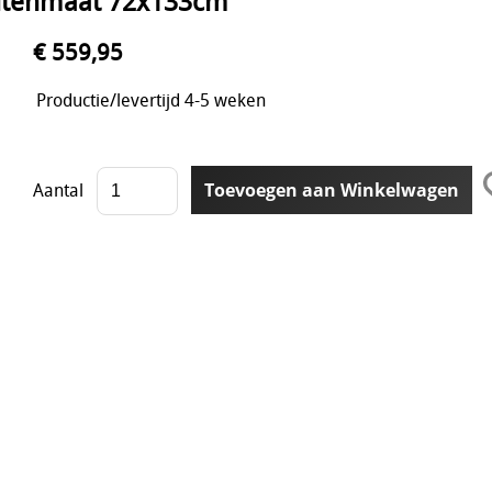
Buitenmaat 72x133cm
€ 559,95
Productie/levertijd 4-5 weken
Aantal