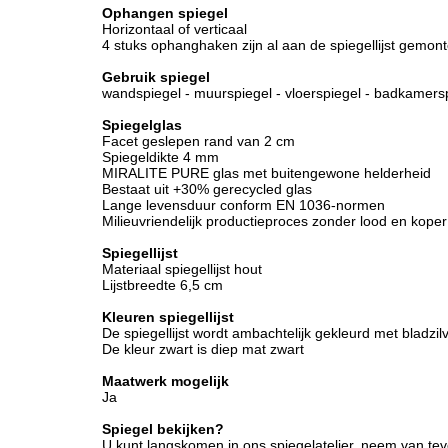
Ophangen spiegel
Horizontaal of verticaal
4 stuks ophanghaken zijn al aan de spiegellijst gemon
Gebruik spiegel
wandspiegel - muurspiegel - vloerspiegel - badkamers
Spiegelglas
Facet geslepen rand van 2 cm
Spiegeldikte 4 mm
MIRALITE PURE glas met buitengewone helderheid
Bestaat uit +30% gerecycled glas
Lange levensduur conform EN 1036-normen
Milieuvriendelijk productieproces zonder lood en koper
Spiegellijst
Materiaal spiegellijst hout
Lijstbreedte 6,5 cm
Kleuren spiegellijst
De spiegellijst wordt ambachtelijk gekleurd met bladzil
De kleur zwart is diep mat zwart
Maatwerk mogelijk
Ja
Spiegel bekijken?
U kunt langskomen in ons spiegelatelier, neem van tev