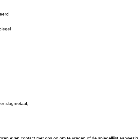
teerd
piegel
ver slagmetaal,
oren even contact met ons op om te vragen of de spiegellijst aanwezig 