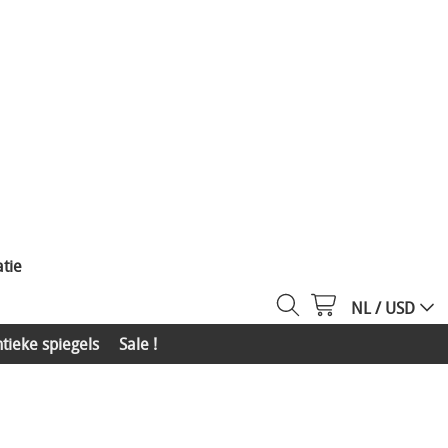
tie
NL / USD
tieke spiegels
Sale !