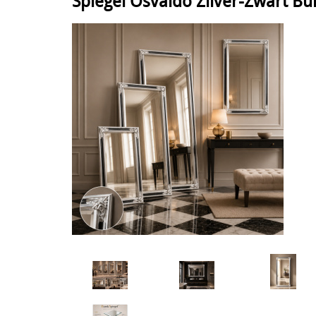
Spiegel Osvaldo Zilver-Zwart 