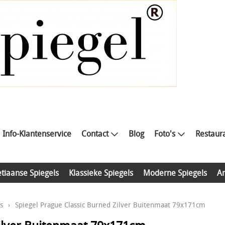
Info-Klantenservice
Contact
Blog
Foto's
Restaura
tiaanse Spiegels
Klassieke Spiegels
Moderne Spiegels
An
s
›
Spiegel Prague Classic Burned Zilver Buitenmaat 79x171cm