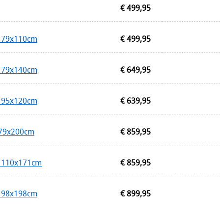
€ 499,95
at 79x110cm
€ 499,95
at 79x140cm
€ 649,95
at 95x120cm
€ 639,95
t 79x200cm
€ 859,95
at 110x171cm
€ 859,95
at 98x198cm
€ 899,95