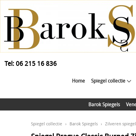
Tel: 06 215 16 836
Home
Spiegel collectie
Barok Spiegels
Vene
Spiegel collectie
›
Barok Spiegels
›
Zilveren spiegel