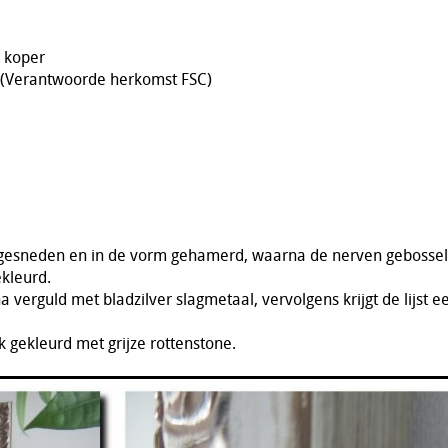
n koper
. (Verantwoorde herkomst FSC)
aat gesneden en in de vorm gehamerd, waarna de nerven gebossel
ekleurd.
na verguld met bladzilver slagmetaal, vervolgens krijgt de lijst 
k gekleurd met grijze rottenstone.