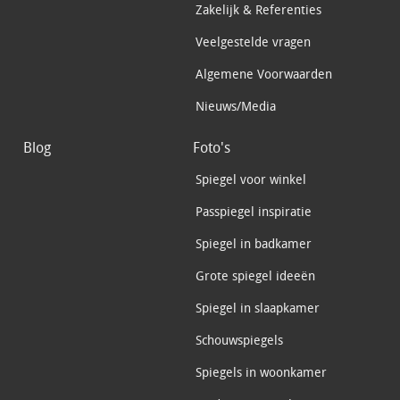
Zakelijk & Referenties
Veelgestelde vragen
Algemene Voorwaarden
Nieuws/Media
Blog
Foto's
Spiegel voor winkel
Passpiegel inspiratie
Spiegel in badkamer
Grote spiegel ideeën
Spiegel in slaapkamer
Schouwspiegels
Spiegels in woonkamer