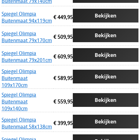
Buitenmaat 79x140cm
Spiegel Olimpia
Bekijken
€ 449,95
Buitenmaat 94x119cm
Spiegel Olimpia
Bekijken
€ 509,95
Buitenmaat 79x170cm
Spiegel Olimpia
Bekijken
€ 609,95
Buitenmaat 79x201cm
Spiegel Olimpia
Bekijken
Buitenmaat
€ 589,95
109x170cm
Spiegel Olimpia
Bekijken
Buitenmaat
€ 559,95
109x140cm
Spiegel Olimpia
Bekijken
€ 399,95
Buitenmaat 58x138cm
Spiegel Olimpia