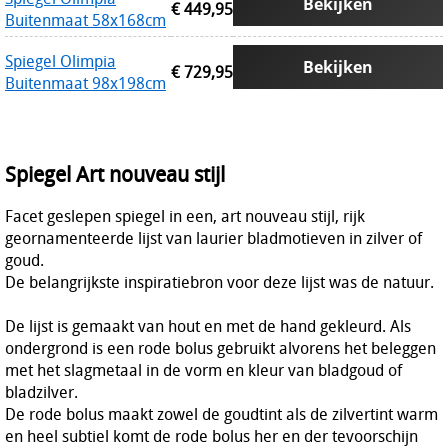
Bekijken
€ 449,95
Buitenmaat 58x168cm
Spiegel Olimpia
Bekijken
€ 729,95
Buitenmaat 98x198cm
Spiegel Art nouveau stijl
Facet geslepen spiegel in een, art nouveau stijl, rijk
geornamenteerde lijst van laurier bladmotieven in zilver of
goud.
De belangrijkste inspiratiebron voor deze lijst was de natuur.
De lijst is gemaakt van hout en met de hand gekleurd. Als
ondergrond is een rode bolus gebruikt alvorens het beleggen
met het slagmetaal in de vorm en kleur van bladgoud of
bladzilver.
De rode bolus maakt zowel de goudtint als de zilvertint warm
en heel subtiel komt de rode bolus her en der tevoorschijn