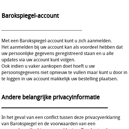
Barokspiegel-account
________________________________________
Met een Barokspiegel-account kunt u zich aanmelden.
Het aanmelden bij uw account kan als voordeel hebben dat
uw persoonlijke gegevens geregistreerd staan en u alle
updates via uw account kunt volgen.
Ook indien u vaker aankopen doet hoeft u uw
persoonsgegevens niet opnieuw te vullen maar kunt u door in
te loggen in uw account makkelijk uw bestelling plaatsen.
Andere belangrijke privacyinformatie
_________________________________________
In het geval van een conflict tussen deze privacyverklaring
van Barokspiegel en de voorwaarden van een