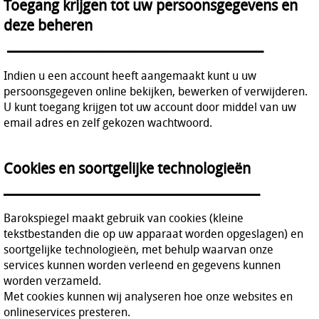
Toegang krijgen tot uw persoonsgegevens en
deze beheren
________________________________________
Indien u een account heeft aangemaakt kunt u uw
persoonsgegeven online bekijken, bewerken of verwijderen.
U kunt toegang krijgen tot uw account door middel van uw
email adres en zelf gekozen wachtwoord.
Cookies en soortgelijke technologieën
________________________________________
Barokspiegel maakt gebruik van cookies (kleine
tekstbestanden die op uw apparaat worden opgeslagen) en
soortgelijke technologieën, met behulp waarvan onze
services kunnen worden verleend en gegevens kunnen
worden verzameld.
Met cookies kunnen wij analyseren hoe onze websites en
onlineservices presteren.