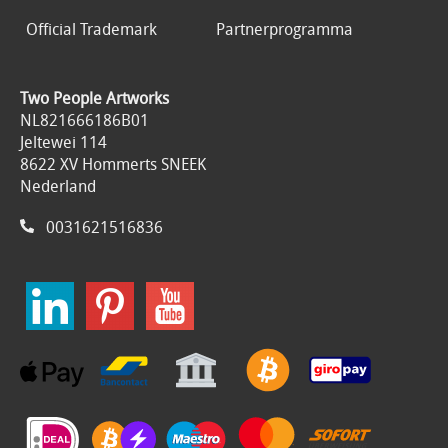
Official Trademark
Partnerprogramma
Two People Artworks
NL821666186B01
Jeltewei 114
8622 XV Hommerts SNEEK
Nederland
0031621516836