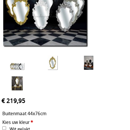
Spiegel ophang service
Sale !
Spiegel voor winkel
Restauratie
Spiegel ophangen
Passpiegel inspiratie
Spiegel glas vervangen
Spiegel in badkamer
Retourneren en Ruilen
Grote spiegel ideeën
Zakelijk & Referenties
Spiegel in slaapkamer
Veelgestelde vragen
Schouwspiegels
Algemene Voorwaarden
Spiegels in woonkamer
Nieuws/Media
Moderne Spiegels
€ 219,95
Spiegels in hal
Buitenmaat 44x76cm
Spiegels klassiek
Kies uw kleur
*
Spiegels in kapsalon
Wit gelakt