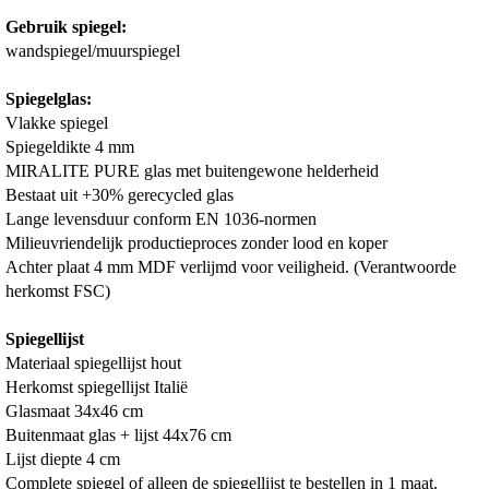
Gebruik spiegel:
wandspiegel/muurspiegel
Spiegelglas:
Vlakke spiegel
Spiegeldikte 4 mm
MIRALITE PURE glas met buitengewone helderheid
Bestaat uit +30% gerecycled glas
Lange levensduur conform EN 1036-normen
Milieuvriendelijk productieproces zonder lood en koper
Achter plaat 4 mm MDF verlijmd voor veiligheid. (Verantwoorde
herkomst FSC)
Spiegellijst
Materiaal spiegellijst hout
Herkomst spiegellijst Italië
Glasmaat 34x46 cm
Buitenmaat glas + lijst 44x76 cm
Lijst diepte 4 cm
Complete spiegel of alleen de spiegellijst te bestellen in 1 maat.