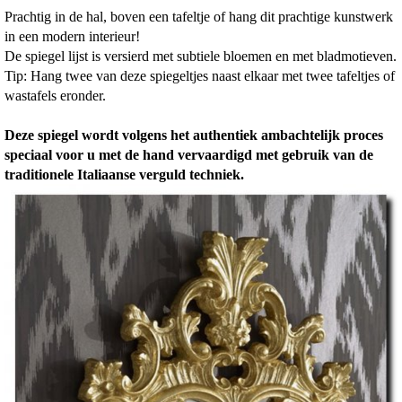
Prachtig in de hal, boven een tafeltje of hang dit prachtige kunstwerk
in een modern interieur!
De spiegel lijst is versierd met subtiele bloemen en met bladmotieven.
Tip: Hang twee van deze spiegeltjes naast elkaar met twee tafeltjes of
wastafels eronder.
Deze spiegel wordt volgens het authentiek ambachtelijk proces
speciaal voor u met de hand vervaardigd met gebruik van de
traditionele Italiaanse verguld techniek.