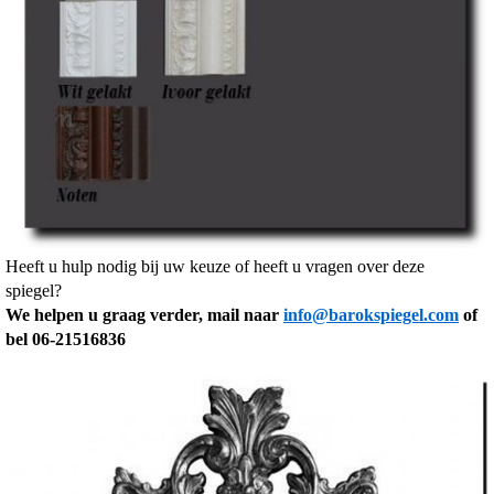
Heeft u hulp nodig bij uw keuze of heeft u vragen over deze
spiegel?
We helpen u graag verder, mail naar
info@barokspiegel.com
of
bel 06-21516836