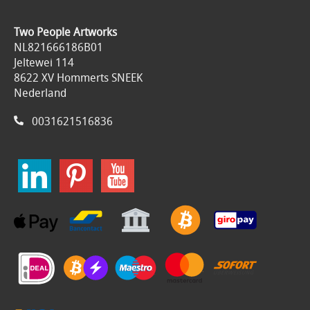
Two People Artworks
NL821666186B01
Jeltewei 114
8622 XV Hommerts SNEEK
Nederland
0031621516836