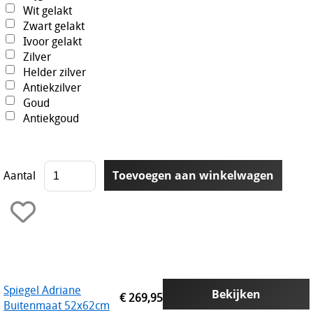
Wit gelakt
Spiegel voor toiletruimte
Zwart gelakt
Ivoor gelakt
Zilver
Helder zilver
Antiekzilver
Goud
Antiekgoud
Aantal
Spiegel Adriane
Bekijken
€ 269,95
Buitenmaat 52x62cm