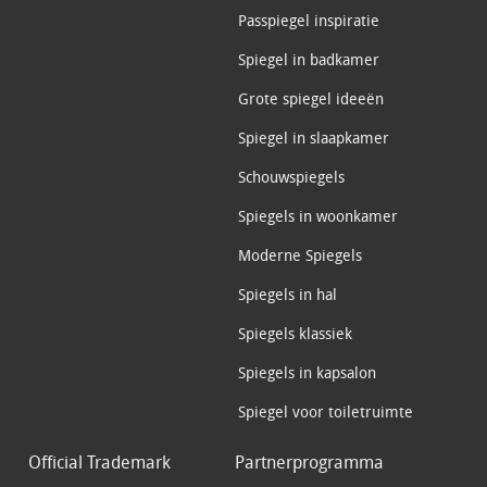
Passpiegel inspiratie
Spiegel in badkamer
Grote spiegel ideeën
Spiegel in slaapkamer
Schouwspiegels
Spiegels in woonkamer
Moderne Spiegels
Spiegels in hal
Spiegels klassiek
Spiegels in kapsalon
Spiegel voor toiletruimte
Official Trademark
Partnerprogramma