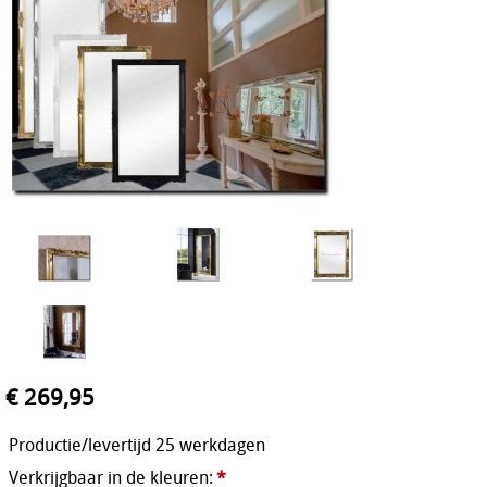
Spiegel ophang service
Sale !
Spiegel voor winkel
Restauratie
Spiegel ophangen
Passpiegel inspiratie
Spiegel glas vervangen
Spiegel in badkamer
Retourneren en Ruilen
Grote spiegel ideeën
Zakelijk & Referenties
Spiegel in slaapkamer
Veelgestelde vragen
Schouwspiegels
Algemene Voorwaarden
Spiegels in woonkamer
Nieuws/Media
Moderne Spiegels
Spiegels in hal
€ 269,95
Spiegels klassiek
Productie/levertijd 25 werkdagen
Spiegels in kapsalon
Verkrijgbaar in de kleuren:
*