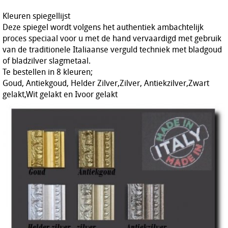
Kleuren spiegellijst
Deze spiegel wordt volgens het authentiek ambachtelijk
proces speciaal voor u met de hand vervaardigd met gebruik
van de traditionele Italiaanse verguld techniek met bladgoud
of bladzilver slagmetaal.
Te bestellen in 8 kleuren;
Goud, Antiekgoud, Helder Zilver,Zilver, Antiekzilver,Zwart
gelakt,Wit gelakt en Ivoor gelakt