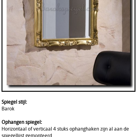
Spiegel stijl:
Barok
Ophangen spiegel:
Horizontaal of verticaal 4 stuks ophanghaken zijn al aan de
spiegellijst gemonteerd