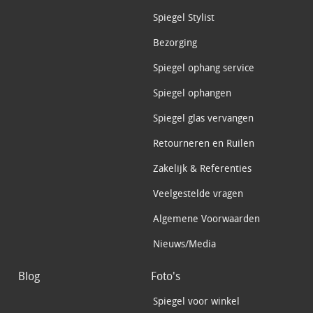
Spiegel Stylist
Bezorging
Spiegel ophang service
Spiegel ophangen
Spiegel glas vervangen
Retourneren en Ruilen
Zakelijk & Referenties
Veelgestelde vragen
Algemene Voorwaarden
Nieuws/Media
Blog
Foto's
Spiegel voor winkel