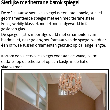
Sierlijke mediterrane barok spiegel
Deze Italiaanse sierlijke spiegel is een traditionele, subtiel
geornamenteerde spiegel met een mediterrane sfeer.
Een geweldig klassiek model, mooi afgewerkt in facet
geslepen glas.
De spiegel lijst is mooi afgewerkt met ornamenten van
bladmotief, naar gelang het formaat van de spiegel wordt er
één of twee tussen ornamenten gebruikt op de lange lengte.
Kortom een sfeervolle spiegel voor aan de wand, bij de
eettafel, op de schouw of op een kastje in de hal of
slaapkamer.