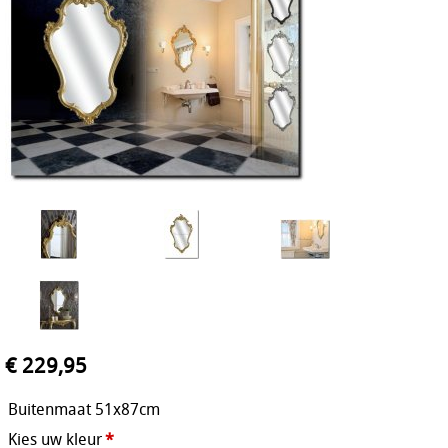
Spiegel ophang service
Sale !
Spiegel voor winkel
Restauratie
Spiegel ophangen
Passpiegel inspiratie
Spiegel glas vervangen
Spiegel in badkamer
Retourneren en Ruilen
Grote spiegel ideeën
Zakelijk & Referenties
Spiegel in slaapkamer
Veelgestelde vragen
Schouwspiegels
Algemene Voorwaarden
Spiegels in woonkamer
Nieuws/Media
Moderne Spiegels
Spiegels in hal
€ 229,95
Spiegels klassiek
Buitenmaat 51x87cm
Spiegels in kapsalon
Kies uw kleur
*