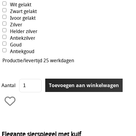
Wit gelakt
Spiegel voor toiletruimte
Zwart gelakt
Ivoor gelakt
Zilver
Helder zilver
Antiekzilver
Goud
Antiekgoud
Productie/levertijd 25 werkdagen
Aantal
Elegante sierspiegel met kuif