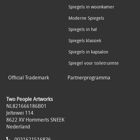
Spiegels in woonkamer
Moderne Spiegels
Spiegels in hal
Spiegels klassiek
Spiegels in kapsalon
Spiegel voor toiletruimte
Official Trademark
Partnerprogramma
Two People Artworks
NL821666186B01
Jeltewei 114
8622 XV Hommerts SNEEK
Nederland
0031621516836