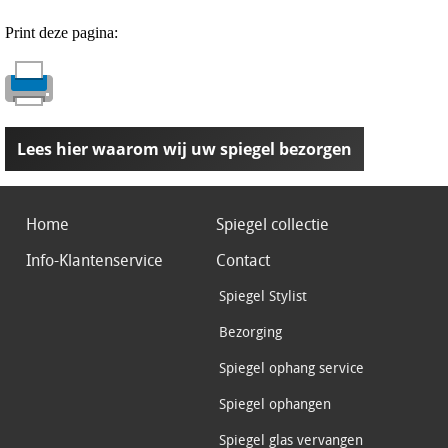
Print deze pagina:
Lees hier waarom wij uw spiegel bezorgen
Home
Spiegel collectie
Info-Klantenservice
Contact
Spiegel Stylist
Bezorging
Spiegel ophang service
Spiegel ophangen
Spiegel glas vervangen