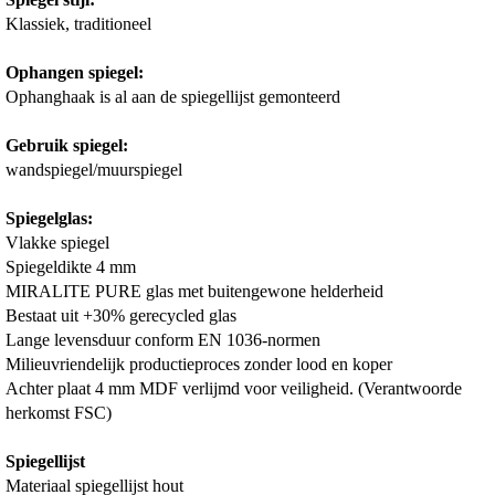
Klassiek, traditioneel
Ophangen spiegel:
Ophanghaak is al aan de spiegellijst gemonteerd
Gebruik spiegel:
wandspiegel/muurspiegel
Spiegelglas:
Vlakke spiegel
Spiegeldikte 4 mm
MIRALITE PURE glas met buitengewone helderheid
Bestaat uit +30% gerecycled glas
Lange levensduur conform EN 1036-normen
Milieuvriendelijk productieproces zonder lood en koper
Achter plaat 4 mm MDF verlijmd voor veiligheid. (Verantwoorde
herkomst FSC)
Spiegellijst
Materiaal spiegellijst hout