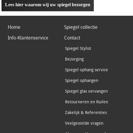
Lees hier waarom wij uw spiegel bezorgen
Home
Spiegel collectie
Info-Klantenservice
Contact
Spiegel Stylist
Bezorging
Spiegel ophang service
Spiegel ophangen
Spiegel glas vervangen
Retourneren en Ruilen
Zakelijk & Referenties
Veelgestelde vragen