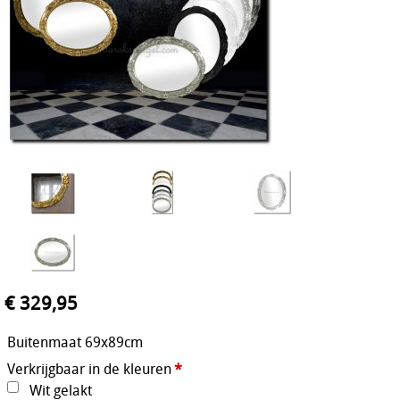
Spiegel ophang service
Sale !
Spiegel voor winkel
Restauratie
Spiegel ophangen
Passpiegel inspiratie
Spiegel glas vervangen
Spiegel in badkamer
Retourneren en Ruilen
Grote spiegel ideeën
Zakelijk & Referenties
Spiegel in slaapkamer
Veelgestelde vragen
Schouwspiegels
Algemene Voorwaarden
Spiegels in woonkamer
Nieuws/Media
Moderne Spiegels
€ 329,95
Spiegels in hal
Buitenmaat 69x89cm
Spiegels klassiek
Verkrijgbaar in de kleuren
*
Spiegels in kapsalon
Wit gelakt