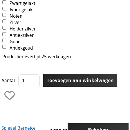
Zwart gelakt
Spiegel voor toiletruimte
Ivoor gelakt
Noten
Zilver
Helder zilver
Antiekzilver
Goud
Antiekgoud
Productie/levertijd 25 werkdagen
Aantal
Spiegel Berneice
Bekijken