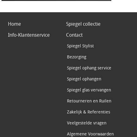
Home
Spiegel collectie
Info-Klantenservice
Contact
Spiegel Stylist
Bezorging
Spiegel ophang service
Spiegel ophangen
Spiegel glas vervangen
Retourneren en Ruilen
Zakelijk & Referenties
Veelgestelde vragen
Algemene Voorwaarden