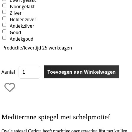
Ivoor gelakt
Spiegel voor toiletruimte
Zilver
Helder zilver
Antiekzilver
Goud
Antiekgoud
Productie/levertijd 25 werkdagen
Aantal
Mediterrane spiegel met schelpmotief
Ovale spiegel Carlota heeft prachtige opengewerkte lijst met krullen,