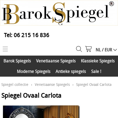
Tel: 06 215 16 836
NL / EUR
Home
Barok Spiegels
Venetiaanse Spiegels
Klassieke Spiegels
Spiegel collectie
Moderne Spiegels
Antieke spiegels
Sale !
Barok Spiegels
Info-Klantenservice
Spiegel collectie
›
Venetiaanse Spiegels
›
Spiegel Ovaal Carlota
Venetiaanse Spiegels
Contact
Spiegel Ovaal Carlota
Klassieke Spiegels
Spiegel Stylist
Blog
Moderne Spiegels
Bezorging
Foto's
Antieke spiegels