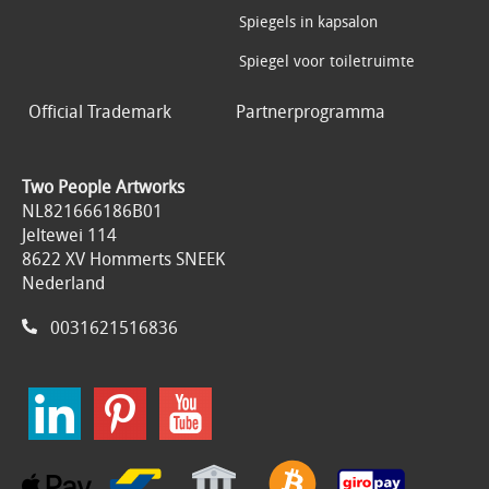
Spiegels in kapsalon
Spiegel voor toiletruimte
Official Trademark
Partnerprogramma
Two People Artworks
NL821666186B01
Jeltewei 114
8622 XV Hommerts SNEEK
Nederland
0031621516836