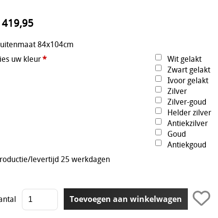
 419,95
uitenmaat 84x104cm
ies uw kleur
*
Wit gelakt
Zwart gelakt
Ivoor gelakt
Zilver
Zilver-goud
Helder zilver
Antiekzilver
Goud
Antiekgoud
roductie/levertijd 25 werkdagen
antal