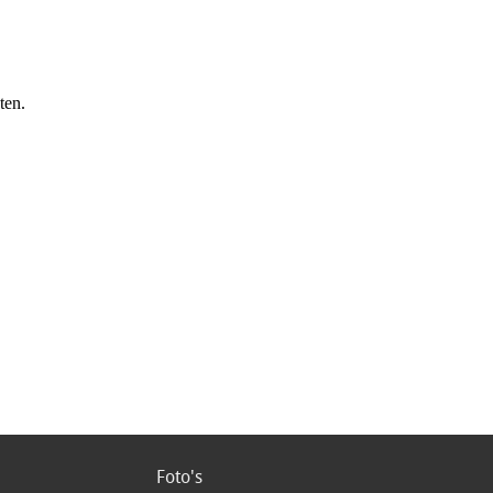
anten.
Foto's