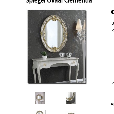
Spiegel Ovaal Clementia
€
B
K
P
A