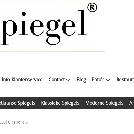
Info-Klantenservice
Contact
Blog
Foto's
Restaura
tiaanse Spiegels
Klassieke Spiegels
Moderne Spiegels
An
vaal Clementia