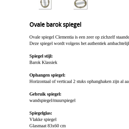
Ovale barok spiegel
Ovale spiegel Clementia is een zeer op zichzelf staande
Deze spiegel wordt volgens het authentiek ambachtelijk
Spiegel stijl:
Barok Klassiek
Ophangen spiegel:
Horizontaal of verticaal 2 stuks ophanghaken zijn al aa
Gebruik spiegel:
wandspiegel/muurspiegel
Spiegelglas:
Vlakke spiegel
Glasmaat 83x60 cm