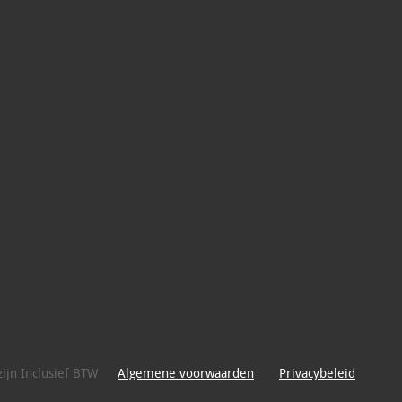
zijn Inclusief BTW
Algemene voorwaarden
Privacybeleid