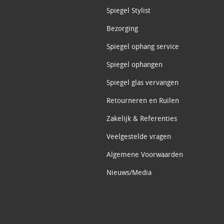
Spiegel Stylist
Bezorging
Spiegel ophang service
Spiegel ophangen
Spiegel glas vervangen
Retourneren en Ruilen
Zakelijk & Referenties
Veelgestelde vragen
Algemene Voorwaarden
Nieuws/Media