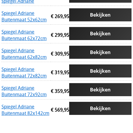
spiegel Adriane
Spiegel Adriane
Bekijken
€ 269,95
Buitenmaat 52x62cm
Spiegel Adriane
Bekijken
€ 299,95
Buitenmaat 62x72cm
Spiegel Adriane
Bekijken
€ 309,95
Buitenmaat 62x82cm
Spiegel Adriane
Bekijken
€ 319,95
Buitenmaat 72x82cm
Spiegel Adriane
Bekijken
€ 359,95
Buitenmaat 72x92cm
Spiegel Adriane
Bekijken
€ 569,95
Buitenmaat 82x142cm