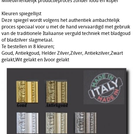
Milieuvriendelijk productieproces zonder lood en koper
Kleuren spiegellijst
Deze spiegel wordt volgens het authentiek ambachtelijk
proces speciaal voor u met de hand vervaardigd met gebruik
van de traditionele Italiaanse verguld techniek met bladgoud
of bladzilver slagmetaal.
Te bestellen in 8 kleuren;
Goud, Antiekgoud, Helder Zilver,Zilver, Antiekzilver,Zwart
gelakt,Wit gelakt en Ivoor gelakt