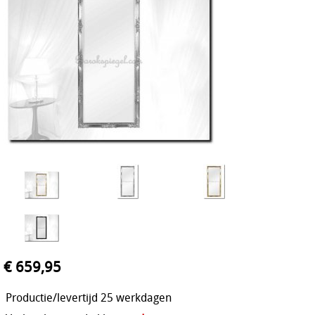
Spiegel ophang service
Sale !
Spiegel voor winkel
Restauratie
Spiegel ophangen
Passpiegel inspiratie
Spiegel glas vervangen
Spiegel in badkamer
Retourneren en Ruilen
Grote spiegel ideeën
Zakelijk & Referenties
Spiegel in slaapkamer
Veelgestelde vragen
Schouwspiegels
Algemene Voorwaarden
Spiegels in woonkamer
Nieuws/Media
Moderne Spiegels
Spiegels in hal
€ 659,95
Spiegels klassiek
Productie/levertijd 25 werkdagen
Spiegels in kapsalon