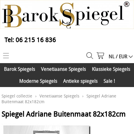
Tel: 06 215 16 836
NL / EUR
Home
Barok Spiegels
Venetiaanse Spiegels
Klassieke Spiegels
Spiegel collectie
Moderne Spiegels
Antieke spiegels
Sale !
Barok Spiegels
Info-Klantenservice
Spiegel collectie
›
Venetiaanse Spiegels
›
Spiegel Adriane
Venetiaanse Spiegels
Contact
Buitenmaat 82x182cm
Klassieke Spiegels
Spiegel Adriane Buitenmaat 82x182cm
Spiegel Stylist
Blog
Moderne Spiegels
Bezorging
Foto's
Antieke spiegels