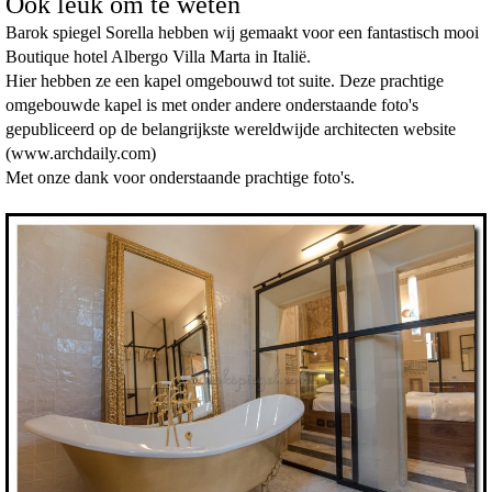
Ook leuk om te weten
Barok spiegel Sorella hebben wij gemaakt voor een fantastisch mooi
Boutique hotel Albergo Villa Marta in Italië.
Hier hebben ze een kapel omgebouwd tot suite. Deze prachtige
omgebouwde kapel is met onder andere onderstaande foto's
gepubliceerd op de belangrijkste wereldwijde architecten website
(www.archdaily.com)
Met onze dank voor onderstaande prachtige foto's.