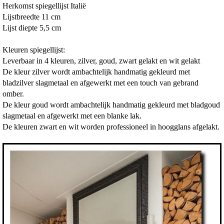
Herkomst spiegellijst Italië
Lijstbreedte 11 cm
Lijst diepte 5,5 cm
Kleuren spiegellijst:
Leverbaar in 4 kleuren, zilver, goud, zwart gelakt en wit gelakt
De kleur zilver wordt ambachtelijk handmatig gekleurd met
bladzilver slagmetaal en afgewerkt met een touch van gebrand
omber.
De kleur goud wordt ambachtelijk handmatig gekleurd met bladgoud
slagmetaal en afgewerkt met een blanke lak.
De kleuren zwart en wit worden professioneel in hoogglans afgelakt.