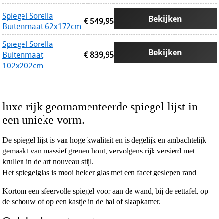
Spiegel Sorella
Bekijken
€ 549,95
Buitenmaat 62x172cm
Spiegel Sorella
Bekijken
Buitenmaat
€ 839,95
102x202cm
luxe rijk geornamenteerde spiegel lijst in
een unieke vorm.
De spiegel lijst is van hoge kwaliteit en is degelijk en ambachtelijk
gemaakt van massief grenen hout, vervolgens rijk versierd met
krullen in de art nouveau stijl.
Het spiegelglas is mooi helder glas met een facet geslepen rand.
Kortom een sfeervolle spiegel voor aan de wand, bij de eettafel, op
de schouw of op een kastje in de hal of slaapkamer.