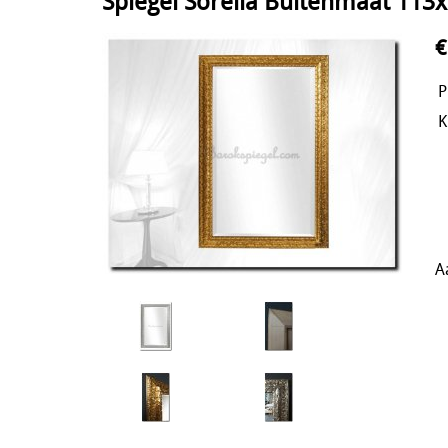
Spiegel Sorella Buitenmaat 11
€
P
K
A